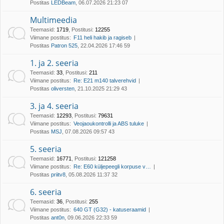
Postitas
LEDBeam
, 06.07.2026 21:23 07
Multimeedia
Teemasid
:
1719
,
Postitusi
:
12255
Viimane postitus:
F11 heli hakib ja ragiseb
Postitas
Patron 525
, 22.04.2026 17:46 59
1. ja 2. seeria
Teemasid
:
33
,
Postitusi
:
211
Viimane postitus:
Re: E21 m140 talverehvid
Postitas
oliversten
, 21.10.2025 21:29 43
3. ja 4. seeria
Teemasid
:
12293
,
Postitusi
:
79631
Viimane postitus:
Veojaoukontrolli ja ABS tuluke
Postitas
MSJ
, 07.08.2026 09:57 43
5. seeria
Teemasid
:
16771
,
Postitusi
:
121258
Viimane postitus:
Re: E60 küljepeegli korpuse v…
Postitas
priitv8
, 05.08.2026 11:37 32
6. seeria
Teemasid
:
36
,
Postitusi
:
255
Viimane postitus:
640 GT (G32) - katuseraamid
Postitas
ant0n
, 09.06.2026 22:33 59