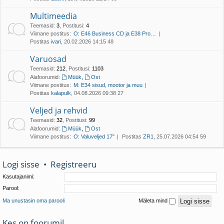
Multimeedia
Teemasid
:
3
,
Postitusi
:
4
Viimane postitus:
O: E46 Business CD ja E38 Pro…
Postitas
ivari
, 20.02.2026 14:15 48
Varuosad
Teemasid
:
212
,
Postitusi
:
1103
Alafoorumid:
Müük
,
Ost
Viimane postitus:
M: E34 sisud, mootor ja muu
Postitas
kalapulk
, 04.08.2026 09:38 27
Veljed ja rehvid
Teemasid
:
32
,
Postitusi
:
99
Alafoorumid:
Müük
,
Ost
Viimane postitus:
O: Valuveljed 17"
Postitas
ZR1
, 25.07.2026 04:54 59
Logi sisse
•
Registreeru
Kasutajanimi:
Parool:
Ma unustasin oma parooli
Mäleta mind
Kes on foorumil