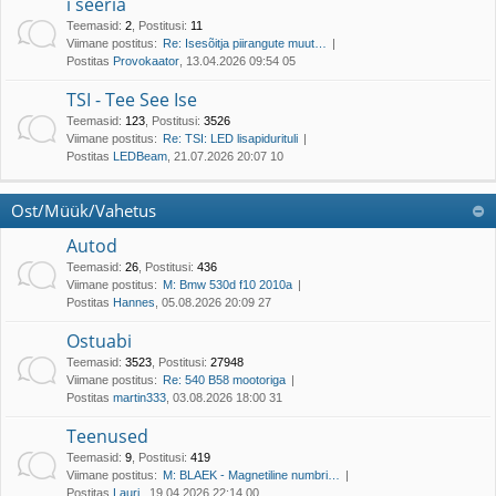
i seeria
Teemasid
:
2
,
Postitusi
:
11
Viimane postitus:
Re: Isesõitja piirangute muut…
Postitas
Provokaator
, 13.04.2026 09:54 05
TSI - Tee See Ise
Teemasid
:
123
,
Postitusi
:
3526
Viimane postitus:
Re: TSI: LED lisapidurituli
Postitas
LEDBeam
, 21.07.2026 20:07 10
Ost/Müük/Vahetus
Autod
Teemasid
:
26
,
Postitusi
:
436
Viimane postitus:
M: Bmw 530d f10 2010a
Postitas
Hannes
, 05.08.2026 20:09 27
Ostuabi
Teemasid
:
3523
,
Postitusi
:
27948
Viimane postitus:
Re: 540 B58 mootoriga
Postitas
martin333
, 03.08.2026 18:00 31
Teenused
Teemasid
:
9
,
Postitusi
:
419
Viimane postitus:
M: BLAEK - Magnetiline numbri…
Postitas
Lauri.
, 19.04.2026 22:14 00