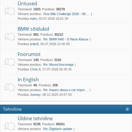
Üritused
Teemasid
:
1003
,
Postitusi
:
38278
Viimane postitus:
One Mile Challenge 2026 - 08.…
Postitas
indro
, 03.07.2026 16:01 39
BMW sõidukid
Teemasid
:
882
,
Postitusi
:
30210
Viimane postitus:
Re: BMW NA0 - i3 Neue Klasse
Postitas
priitv8
, 06.07.2026 21:06 09
Foorumist
Teemasid
:
140
,
Postitusi
:
3118
Viimane postitus:
Re: Mured foorumiga
Postitas
Chris.S
, 27.07.2026 06:35 45
In English
Teemasid
:
48
,
Postitusi
:
208
Viimane postitus:
Re: Inquiry about a car impor…
Postitas
Jooney
, 08.12.2025 20:57 03
Tehniline
Üldine tehniline
Teemasid
:
8238
,
Postitusi
:
88261
Viimane postitus:
Re: Digidash update