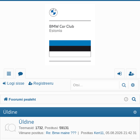
iirl
o
og
eg
Logi sisse
Registreeru
Otsi
Tä
in
or
i
ist
O
Foorumi pealeht
gi
u
sis
re
t
Üldine
d
mi
se
er
s
i
Üldine
d
u
Teemasid
:
1732
,
Postitusi
:
59131
Viimane postitus:
Re: Bmw maine ???
Postitas
Kert11
, 05.08.2026 21:42 31