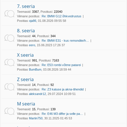
7. seeria
Teemasid
:
3367
,
Postitusi
:
22040
Viimane postitus:
Re: BMW G12 õhkvedrustus
Postitas
oja86
, 01.08.2026 09:55 58
8. seeria
Teemasid
:
44
,
Postitusi
:
344
Viimane postitus:
Re: BMW E31 - kus remondite/h…
Postitas
eero
, 15.06.2023 17:26 37
X seeria
Teemasid
:
991
,
Postitusi
:
7163
Viimane postitus:
Re: E53 rombi võtme patarei
Postitas
BumBum
, 03.08.2026 18:59 44
Z seeria
Teemasid
:
14
,
Postitusi
:
92
Viimane postitus:
Re: Z3 katuse ja akna-tihendid
Postitas
aleksandr12
, 29.07.2024 10:09 51
M seeria
Teemasid
:
15
,
Postitusi
:
139
Viimane postitus:
Re: E46 M3 differ ja selle pa…
Postitas
Martin750
, 30.11.2025 01:45 53