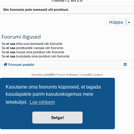
0 teemat •
1
. leht
1
-st
Siin foorumis pole teemasid või postitusi.
Hüppa
Foorumi õigused
Sa
ei saa
teha uusi teemasid siin foorumis
Sa
ei saa
postitustele vastata siin foorumis
Sa
ei saa
muuta oma postitusi siin foorumis
Sa
ei saa
kustutada oma postitusi siin foorumis
Foorumi pealeht
Arendas
phpBB
® Forum Software © phpBB Limited
Style Postitas
Arty
- phpBB 3.3 Postitas MrGaby
Estonian translation by phpBB Eesti [Exabot] © 2008*-2025
Kasutame oma foorumis küpsiseid, et tagada
Privaatsus
|
Kasutajatingimused
kasutajatele parim kasutuskogemus meie
leheküljel.
Loe rohkem
Selge!